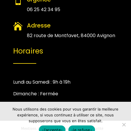

06 25 42 34 95
Adresse

82 route de Montfavet, 84000 Avignon
Horaires
Lundi au Samedi : 9h à 19h
Dimanche : Fermée
Nous utilisons des cookies pour vous garantir la meilleure
expérience, si vous continuez à utiliser ce site, nous
supposerons que vous en êtes satisfait.
Mentions Légales
Politique de Confidentialité
-j'accepte-
-je refuse-