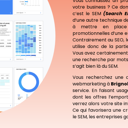
Vous connaissez un pro
votre business ? Ce don
c’est le SEM
(Search E
d’une autre technique de
à mettre en place
promotionnelles d’une e
Contrairement au SEO, 
utilise donc de la par
Vous avez certainement d
une recherche par mots-
s’agit bien là du SEM.
Vous recherchez une 
webmarketing à
Brigno
service. En faisant us
dont les offres l’empor
verrez alors votre site i
Ce qui favorisera une cr
le SEM, les entreprises g