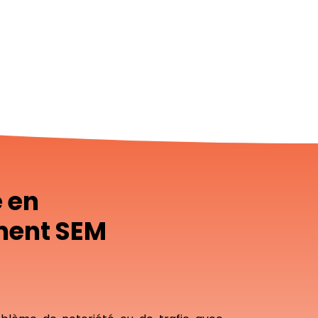
e en
ment SEM