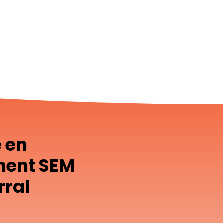
e en
ment SEM
rral