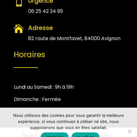
Urgence

06 25 42 34 95
Adresse

82 route de Montfavet, 84000 Avignon
Horaires
Lundi au Samedi : 9h à 19h
Dimanche : Fermée
Nous utilisons des cookies pour vous garantir la meilleure
expérience, si vous continuez à utiliser ce site, nous
supposerons que vous en êtes satisfait.
Mentions Légales
Politique de Confidentialité
-j'accepte-
-je refuse-