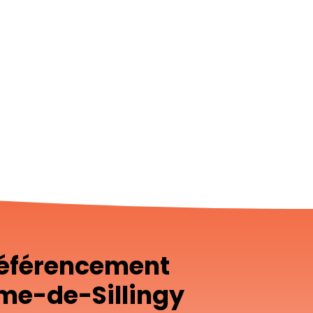
référencement
me-de-Sillingy