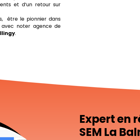
ents et d’un retour sur
s, être le pionnier dans
le avec noter agence de
llingy
.
Expert en 
SEM La Bal