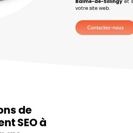
Balme-de-Sillingy
et s
votre site web.
Contactez-nous
ons de
ent SEO à