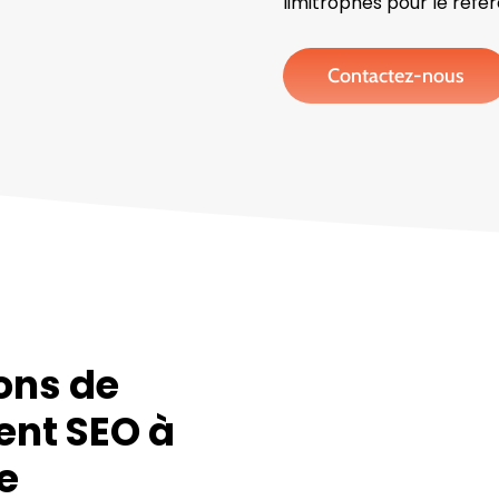
limitrophes pour le réfé
Contactez-nous
ons de
ent SEO à
e