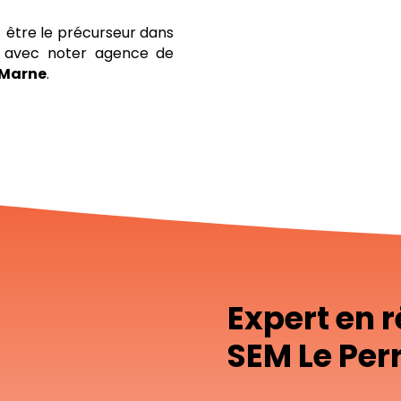
, être le précurseur dans
le avec noter agence de
-Marne
.
Expert en 
SEM Le Pe