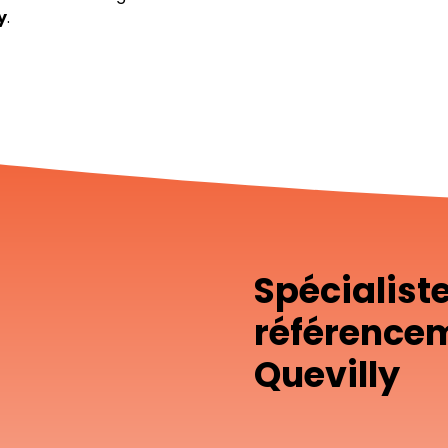
y
.
Spécialist
référencem
Quevilly